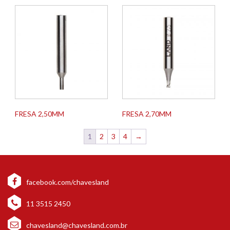
FRESA 2,50MM
FRESA 2,70MM
1
2
3
4
→
facebook.com/chavesland
11 3515 2450
chavesland@chavesland.com.br