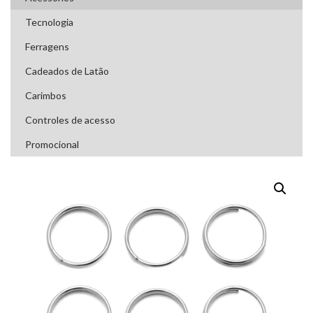
Tecnologia
Ferragens
Cadeados de Latão
Carimbos
Controles de acesso
Promocional