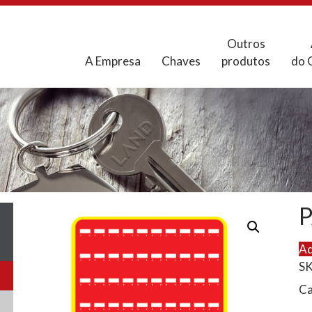
Outros
A Empresa
Chaves
produtos
do 
P
Ad
S
Ca