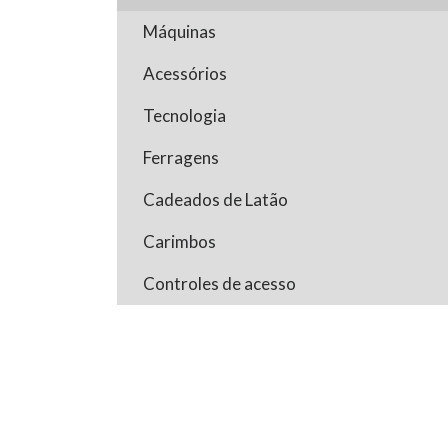
Máquinas
Acessórios
Tecnologia
Ferragens
Cadeados de Latão
Carimbos
Controles de acesso