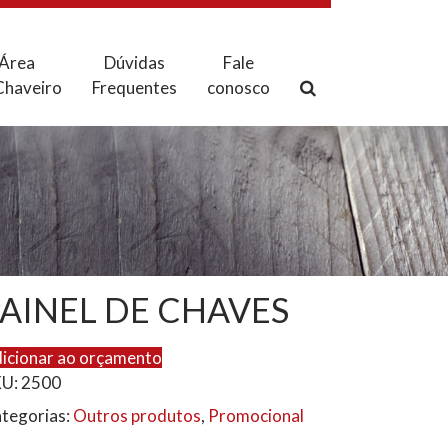
Área
Dúvidas
Fale
Chaveiro
Frequentes
conosco
AINEL DE CHAVES
icionar ao orçamento
KU:
2500
tegorias:
Outros produtos
,
Promocional