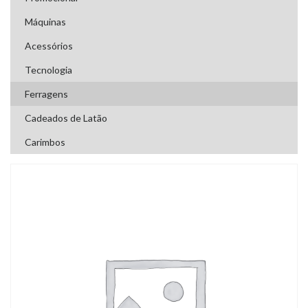
Máquinas
Acessórios
Tecnologia
Ferragens
Cadeados de Latão
Carimbos