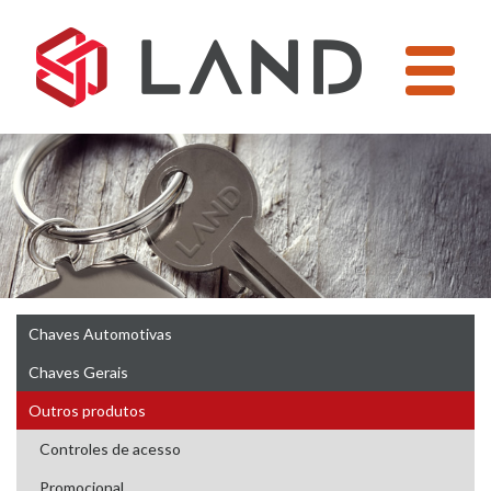
Pular
para
o
conteúdo
Chaves Automotivas
Chaves Gerais
Outros produtos
Controles de acesso
Promocional