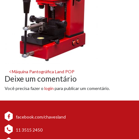
Navegação
Máquina Pantográfica Land POP
Deixe um comentário
de
Você precisa fazer o
login
para publicar um comentário.
post
facebook.com/chavesland
11 3515 2450