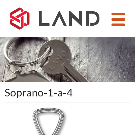
Pular
para
o
conteúdo
Soprano-1-a-4