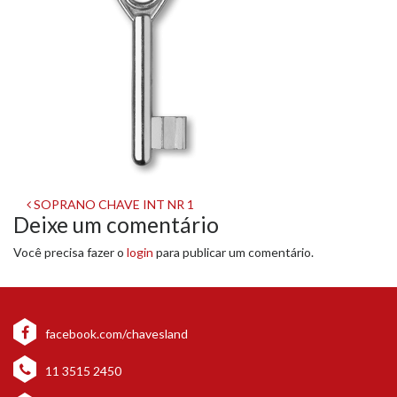
Navegação
SOPRANO CHAVE INT NR 1
Deixe um comentário
de
Você precisa fazer o
login
para publicar um comentário.
post
facebook.com/chavesland
11 3515 2450