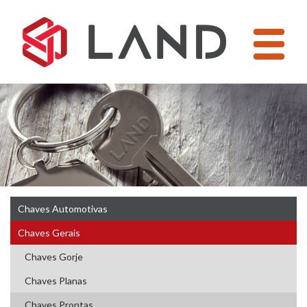
Pular
para
o
conteúdo
Chaves Automotivas
Chaves Gerais
Chaves Gorje
Chaves Planas
Chaves Prontas