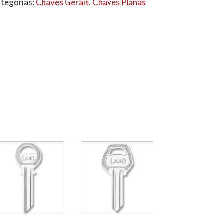
tegorias:
Chaves Gerais
,
Chaves Planas