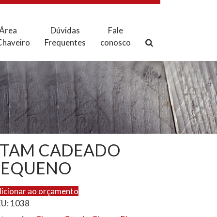
Área
Dúvidas
Fale
Chaveiro
Frequentes
conosco
STAM CADEADO
PEQUENO
icionar ao orçamento
KU:
1038