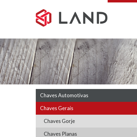
Pular
para
o
conteúdo
Chaves Automotivas
Chaves Gerais
Chaves Gorje
Chaves Planas