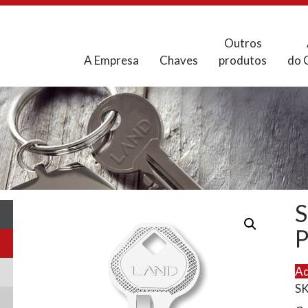
Outros
A Empresa
Chaves
produtos
do 
Ad
S