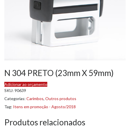
N 304 PRETO (23mm X 59mm)
Adicionar ao orçamento
SKU:
90639
Categorias:
Carimbos
,
Outros produtos
Tag:
Itens em promoção - Agosto/2018
Produtos relacionados