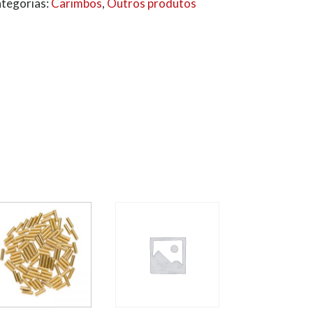
tegorias:
Carimbos
,
Outros produtos