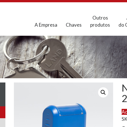
Outros
A Empresa
Chaves
produtos
do 
N
Ad
S