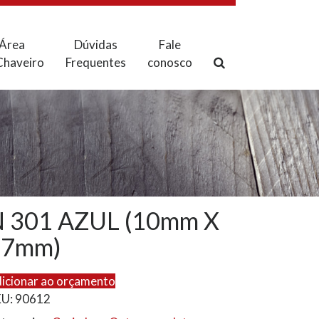
Área
Dúvidas
Fale
Chaveiro
Frequentes
conosco
 301 AZUL (10mm X
27mm)
icionar ao orçamento
KU:
90612