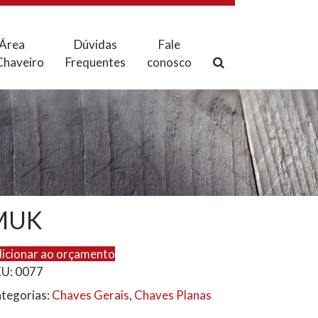
Área
Dúvidas
Fale
Chaveiro
Frequentes
conosco
MUK
icionar ao orçamento
KU:
0077
tegorias:
Chaves Gerais
,
Chaves Planas