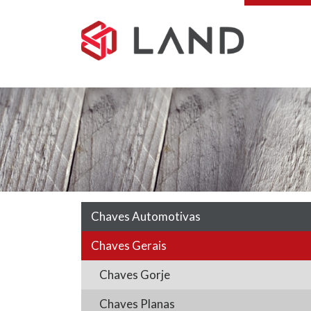
Pular
para
o
conteúdo
Chaves Automotivas
Chaves Gerais
Chaves Gorje
Chaves Planas