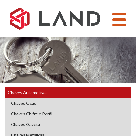
Pular
para
o
conteúdo
Chaves Automotivas
Chaves Ocas
Chaves Chifre e Perfil
Chaves Gaveta
Chaves Metálicas