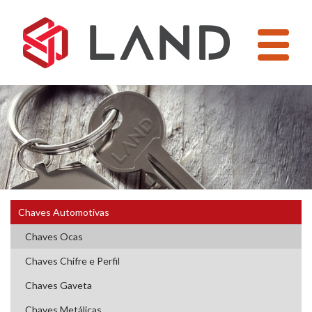
Pular
para
o
conteúdo
Chaves Automotivas
Chaves Ocas
Chaves Chifre e Perfil
Chaves Gaveta
Chaves Metálicas