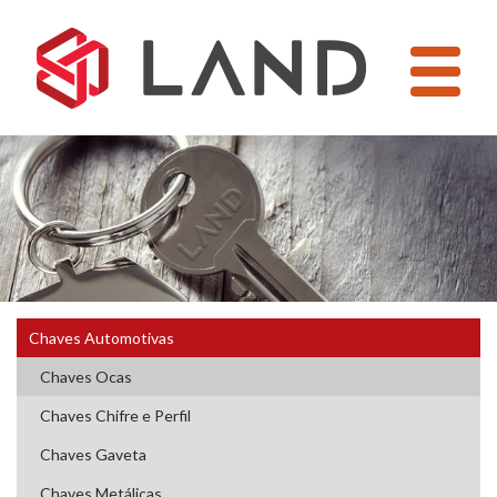
Pular
para
o
conteúdo
Chaves Automotivas
Chaves Ocas
Chaves Chifre e Perfil
Chaves Gaveta
Chaves Metálicas