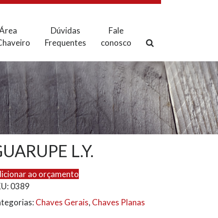
Área
Dúvidas
Fale
Chaveiro
Frequentes
conosco
UARUPE L.Y.
icionar ao orçamento
KU:
0389
tegorias:
Chaves Gerais
,
Chaves Planas