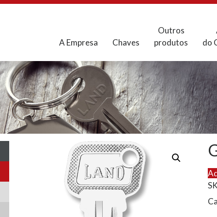
Outros
A Empresa
Chaves
produtos
do 
G
Ad
S
Ca