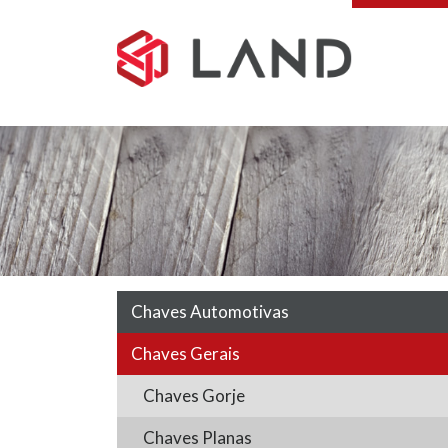
Pular
para
o
conteúdo
Chaves Automotivas
Chaves Gerais
Chaves Gorje
Chaves Planas