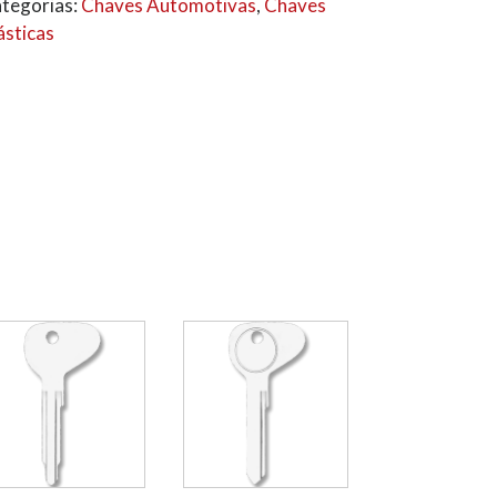
tegorias:
Chaves Automotivas
,
Chaves
ásticas