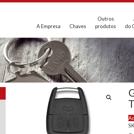
Outros
A Empresa
Chaves
produtos
do 
Ad
S