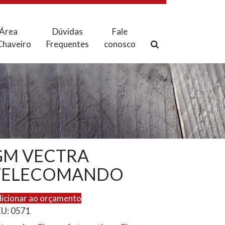
Área
Dúvidas
Fale
Chaveiro
Frequentes
conosco
GM VECTRA
TELECOMANDO
icionar ao orçamento
KU:
0571