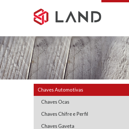
Pular
para
o
conteúdo
Chaves Automotivas
Chaves Ocas
Chaves Chifre e Perfil
Chaves Gaveta