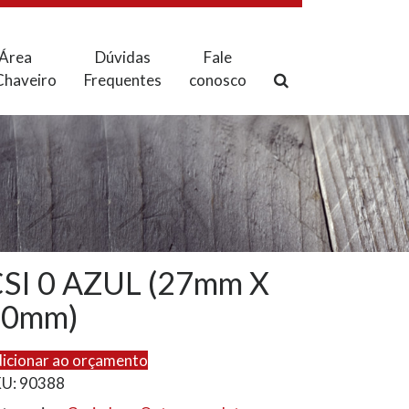
Área
Dúvidas
Fale
Chaveiro
Frequentes
conosco
SI 0 AZUL (27mm X
10mm)
icionar ao orçamento
KU:
90388