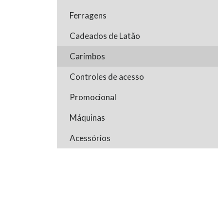
Ferragens
Cadeados de Latão
Carimbos
Controles de acesso
Promocional
Máquinas
Acessórios