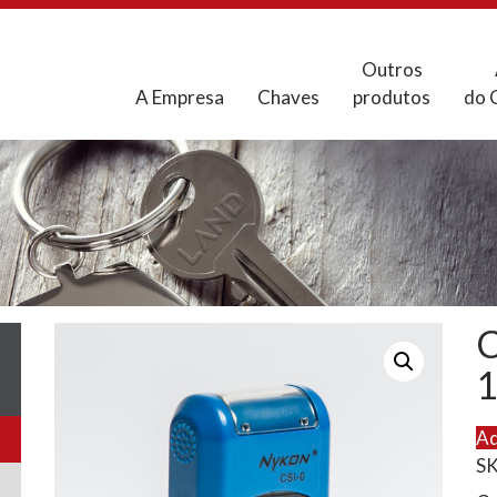
Outros
A Empresa
Chaves
produtos
do 
C
Ad
S