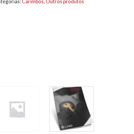
tegorias:
Carimbos
,
Outros produtos