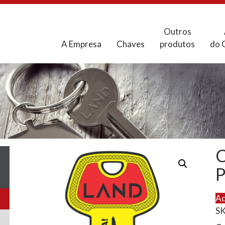
Outros
A Empresa
Chaves
produtos
do 
Ad
S