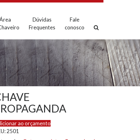
Área
Dúvidas
Fale
Chaveiro
Frequentes
conosco
CHAVE
PROPAGANDA
icionar ao orçamento
KU:
2501