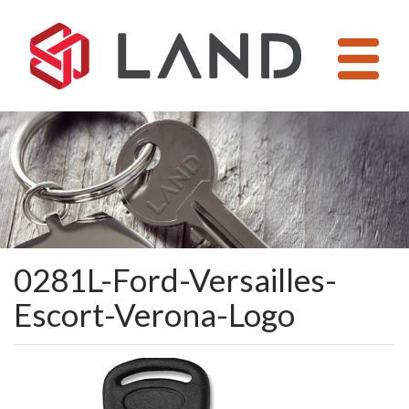
Pular
para
o
conteúdo
0281L-Ford-Versailles-
Escort-Verona-Logo