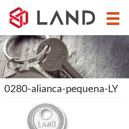
Pular
para
o
conteúdo
0280-alianca-pequena-LY