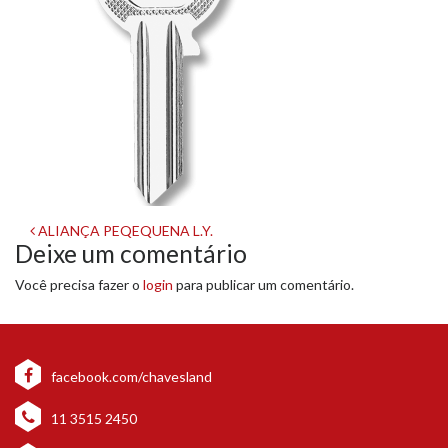
Navegação
ALIANÇA PEQEQUENA L.Y.
Deixe um comentário
de
Você precisa fazer o
login
para publicar um comentário.
post
facebook.com/chavesland
11 3515 2450