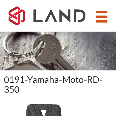
Pular
para
o
conteúdo
0191-Yamaha-Moto-RD-
350