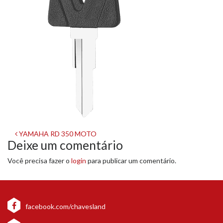
Navegação
YAMAHA RD 350 MOTO
Deixe um comentário
de
Você precisa fazer o
login
para publicar um comentário.
post
facebook.com/chavesland