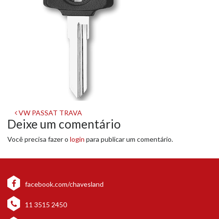
Navegação
VW PASSAT TRAVA
Deixe um comentário
de
Você precisa fazer o
login
para publicar um comentário.
post
facebook.com/chavesland
11 3515 2450