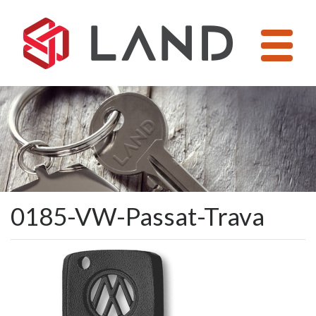
Pular
para
o
conteúdo
0185-VW-Passat-Trava