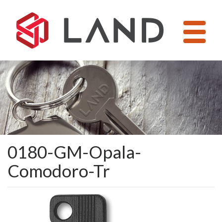
Pular
para
o
conteúdo
0180-GM-Opala-
Comodoro-Tr