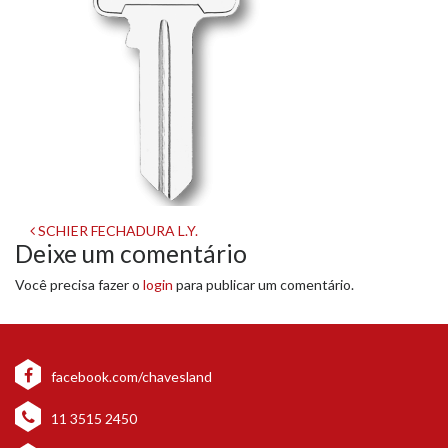
Navegação
SCHIER FECHADURA L.Y.
Deixe um comentário
de
Você precisa fazer o
login
para publicar um comentário.
post
facebook.com/chavesland
11 3515 2450