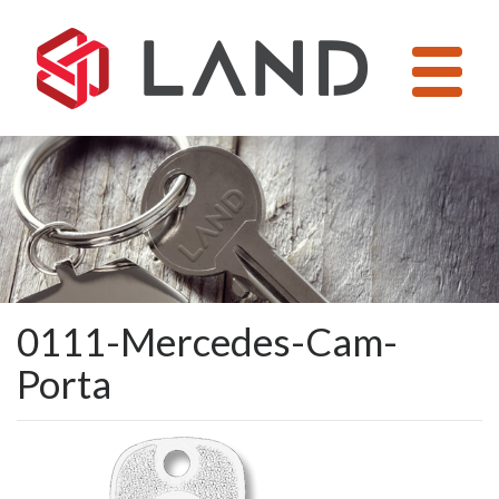
Pular
para
o
conteúdo
0111-Mercedes-Cam-
Porta