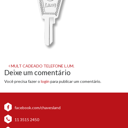
Navegação
MULT CADEADO TELEFONE L.UM.
Deixe um comentário
de
Você precisa fazer o
login
para publicar um comentário.
post
facebook.com/chavesland
11 3515 2450