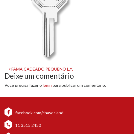
Navegação
FAMA CADEADO PEQUENO L.Y.
Deixe um comentário
de
Você precisa fazer o
login
para publicar um comentário.
post
facebook.com/chavesland
11 3515 2450