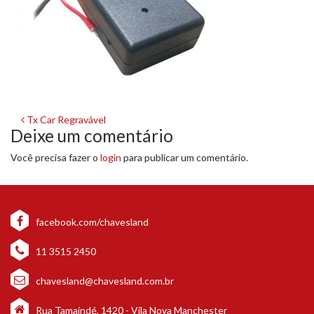
Navegação
Tx Car Regravável
Deixe um comentário
de
Você precisa fazer o
login
para publicar um comentário.
post
facebook.com/chavesland
11 3515 2450
chavesland@chavesland.com.br
Rua Tamaindé, 1420 - Vila Nova Manchester