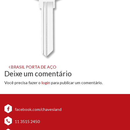
Navegação
BRASIL PORTA DE AÇO
Deixe um comentário
de
Você precisa fazer o
login
para publicar um comentário.
post
facebook.com/chavesland
11 3515 2450