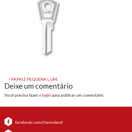
Navegação
PAPAIZ PEQUENA L.UM.
Deixe um comentário
de
Você precisa fazer o
login
para publicar um comentário.
post
facebook.com/chavesland