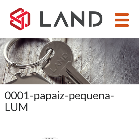
Pular
para
o
conteúdo
0001-papaiz-pequena-
LUM