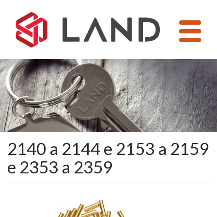
Pular
para
o
conteúdo
2140 a 2144 e 2153 a 2159
e 2353 a 2359