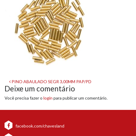
Navegação
PINO ABAULADO SEGR 3,00MM PAP/PD
Deixe um comentário
de
Você precisa fazer o
login
para publicar um comentário.
post
facebook.com/chavesland