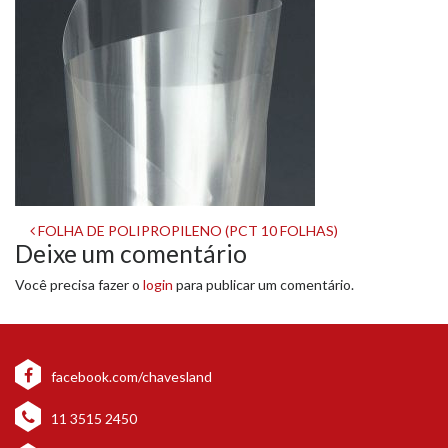
Navegação
FOLHA DE POLIPROPILENO (PCT 10 FOLHAS)
Deixe um comentário
de
Você precisa fazer o
login
para publicar um comentário.
post
facebook.com/chavesland
11 3515 2450