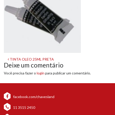
Navegação
TINTA OLEO 25ML PRETA
Deixe um comentário
de
Você precisa fazer o
login
para publicar um comentário.
post
facebook.com/chavesland
11 3515 2450