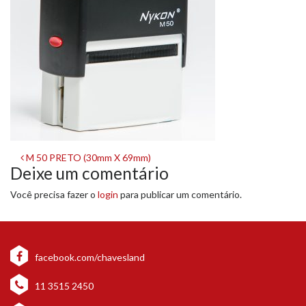
Navegação
M 50 PRETO (30mm X 69mm)
Deixe um comentário
de
Você precisa fazer o
login
para publicar um comentário.
post
facebook.com/chavesland
11 3515 2450