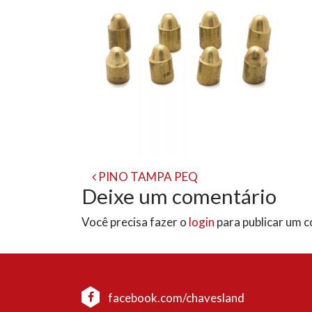
Navegação
PINO TAMPA PEQ
Deixe um comentário
de
Você precisa fazer o
login
para publicar um 
post
facebook.com/chavesland