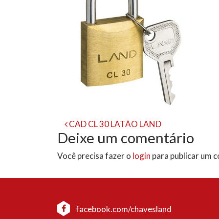
Navegação
CAD CL 30 LATÃO LAND
Deixe um comentário
de
Você precisa fazer o
login
para publicar um 
post
facebook.com/chavesland