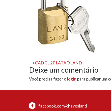
Navegação
CAD CL 20 LATÃO LAND
Deixe um comentário
de
Você precisa fazer o
login
para publicar um 
post
facebook.com/chavesland