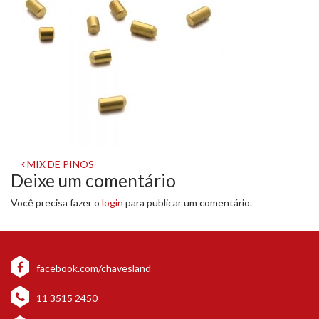
Navegação
MIX DE PINOS
Deixe um comentário
de
Você precisa fazer o
login
para publicar um comentário.
post
facebook.com/chavesland
11 3515 2450