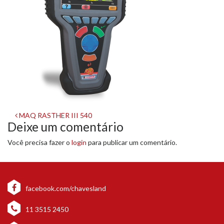
Navegação
MAQ RASTHER III 540
Deixe um comentário
de
Você precisa fazer o
login
para publicar um comentário.
post
facebook.com/chavesland
11 3515 2450