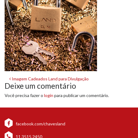
Navegação
Imagem Cadeados Land para Divulgação
Deixe um comentário
de
Você precisa fazer o
login
para publicar um comentário.
post
facebook.com/chavesland
11 3515 2450