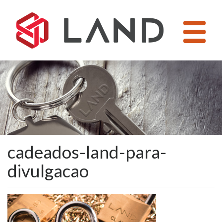
Pular
para
o
conteúdo
cadeados-land-para-
divulgacao