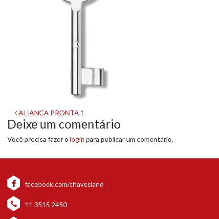
Navegação
ALIANÇA PRONTA 1
Deixe um comentário
de
Você precisa fazer o
login
para publicar um comentário.
post
facebook.com/chavesland
11 3515 2450