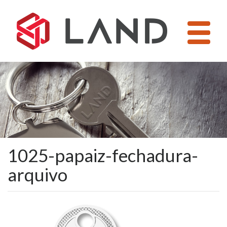
Pular
para
o
conteúdo
1025-papaiz-fechadura-
arquivo