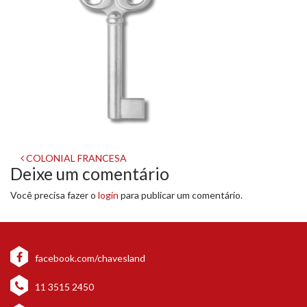
Navegação
COLONIAL FRANCESA
Deixe um comentário
de
Você precisa fazer o
login
para publicar um comentário.
post
facebook.com/chavesland
11 3515 2450