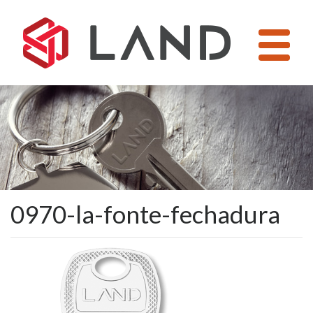
Pular
para
o
conteúdo
0970-la-fonte-fechadura