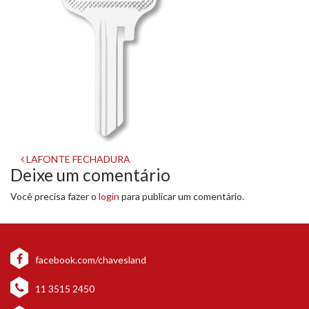
Navegação
LAFONTE FECHADURA
Deixe um comentário
de
Você precisa fazer o
login
para publicar um comentário.
post
facebook.com/chavesland
11 3515 2450