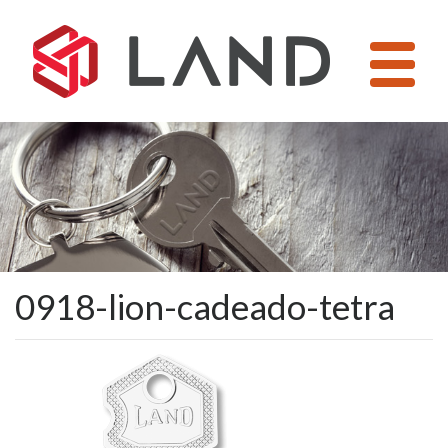
Pular
para
o
conteúdo
0918-lion-cadeado-tetra