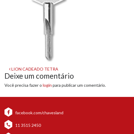
Navegação
LION CADEADO TETRA
Deixe um comentário
de
Você precisa fazer o
login
para publicar um comentário.
post
facebook.com/chavesland
11 3515 2450