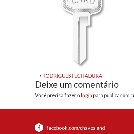
Navegação
RODRIGUES FECHADURA
Deixe um comentário
de
Você precisa fazer o
login
para publicar um 
post
facebook.com/chavesland