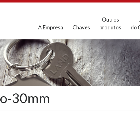
Outros
A Empresa
Chaves
produtos
do 
do-30mm