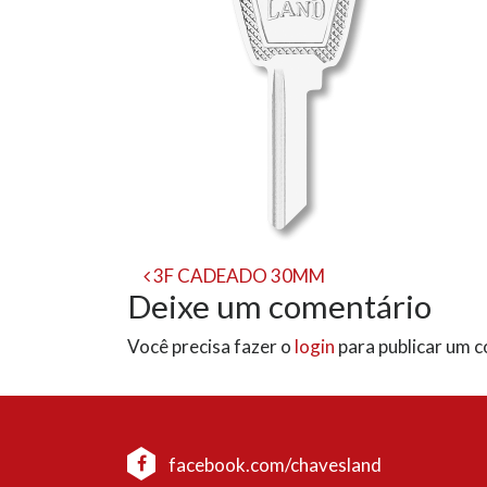
Navegação
3F CADEADO 30MM
Deixe um comentário
de
Você precisa fazer o
login
para publicar um 
post
facebook.com/chavesland