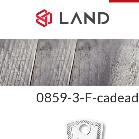
Pular
para
o
conteúdo
0859-3-F-cadea