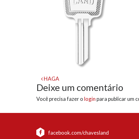
Navegação
HAGA
Deixe um comentário
de
Você precisa fazer o
login
para publicar um 
post
facebook.com/chavesland