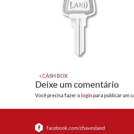
Navegação
CASH BOX
Deixe um comentário
de
Você precisa fazer o
login
para publicar um 
post
facebook.com/chavesland