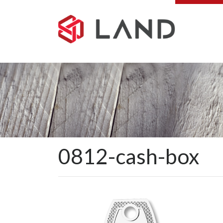
Pular
para
o
conteúdo
0812-cash-box