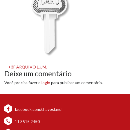
Navegação
3F ARQUIVO L.UM.
Deixe um comentário
de
Você precisa fazer o
login
para publicar um comentário.
post
facebook.com/chavesland
11 3515 2450