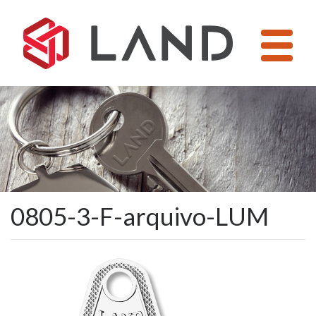
Pular
para
o
conteúdo
0805-3-F-arquivo-LUM